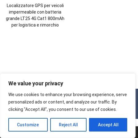
Localizzatore GPS per veicoli
impermeabile con batteria
grande LT25 4G Cat1 800mAh
per logistica e rimorchio
We value your privacy
We use cookies to enhance your browsing experience, serve
Diritto d'autore© 2025
Fabbrica di tracciatori
Tutti i diritti riservati.
personalized ads or content, and analyze our traffic. By
clicking "Accept All", you consent to our use of cookies.
Customize
Reject All
Accept All
Casa
tel.
E-mail
Aggiungere.
Chiacchierata
Menù