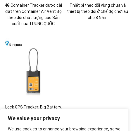
4G Container Tracker được cài
Thiết bị theo dõi vùng chứa và
đặt trên Container Air Vent Bộ
thiết bị theo dõi ở chế độ chờ lâu
theo dõi chất lượng cao Sản
cho 8 Năm
xuất của TRUNG QUỐC
Lock GPS Tracker
:
Big Battery
,
Wifi, Bluetooth &
RFID for
We value your privacy
Comprehensive Logistic
Management
We use cookies to enhance your browsing experience, serve